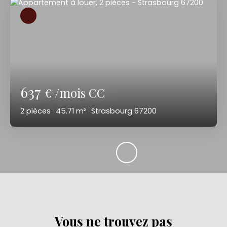
637
€ /mois CC
2
pièces
45.71
m²
Strasbourg 67200
Vous ne trouvez pas