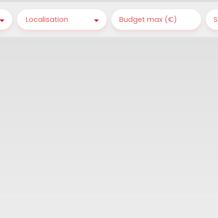
Localisation
Budget max (€)
S