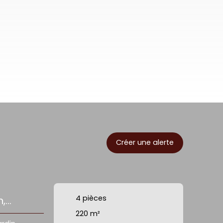
Créer une alerte
4
pièces
n,
220
m²