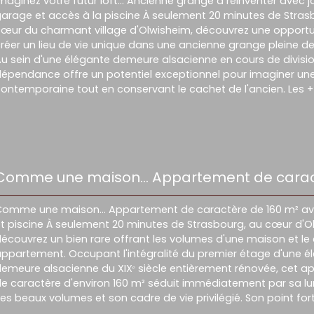
maginez votre futur loft… Ancienne grange à réinventer avec ja
arage et accès à la piscine
À seulement 20 minutes de Stras
œur du charmant village d'Olwisheim, découvrez une opportu
réer un lieu de vie unique dans une ancienne grange pleine de
u sein d'une élégante demeure alsacienne en cours de divisio
épendance offre un potentiel exceptionnel pour imaginer une
ontemporaine tout en conservant le cachet de l'ancien. Les +
lateau d'environ 90 m² avec une remarquable hauteur sous f
ardin privatif d'environ 100 m², garage et accès à un espace 
vec piscine - Un projet unique à concevoir selon vos envies Le
'articule autour d'un magnifique plateau d'environ 90 m² béné
'une superbe charpente apparente et d'une hauteur permett
Comme une maison… Appartement de carac
'envisager la création d'une mezzanine. Un cadre idéal pour 
oft lumineux et spectaculaire. Au rez-de-chaussée, un espace
160 m² avec terrasse et piscine
0 m² est déjà aménagé en cuisine d'été avec douche et WC. Il
Comme une maison… Appartement de caractère de 160 m² av
'un accès direct au jardin et pourra facilement s'intégrer à vo
t piscine
À seulement 20 minutes de Strasbourg, au cœur d'O
rojet. Un vaste garage d'environ 60 m² complète l'ensemble. 
écouvrez un bien rare offrant les volumes d'une maison et le 
ujourd'hui de stationner deux véhicules tout en offrant un be
ppartement. Occupant l'intégralité du premier étage d'une é
'évolution, À l'extérieur, vous profiterez d'un jardin privatif d'en
emeure alsacienne du XIXᵉ siècle entièrement rénovée, cet 
éritable prolongement de l'habitation, ainsi que d'un accès à
e caractère d'environ 160 m² séduit immédiatement par sa lu
space détente avec piscine, partagé au sein de la copropriét
es beaux volumes et son cadre de vie privilégié. Son point for
'environnement offre un équilibre rare entre le calme de la 
uperbe espace de vie réunissant salon, séjour, cuisine ouvert