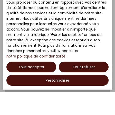
vous proposer du contenu en rapport avec vos centres
Robertsau, 3/4P
84.55
m²
d'intérêt. Ils nous permettent également d'améliorer la
Strasbourg Robertsau,
qualité de nos services et la convivialité de notre site
avec balcon et
Strasbourg 67000
dans petite
internet. Nous utiliserons uniquement les données
garage
copropriété de 6 lots,
personnelles pour lesquelles vous avez donné votre
En savoir +
appartement 3/4P au
accord. Vous pouvez les modifier à n'importe quel
2ième et dernier
moment via la rubrique ″Gérer les cookies″ en bas de
étage (sans
notre site, à l'exception des cookies essentiels à son
ascenseur) : - entrée
fonctionnement. Pour plus d'informations sur vos
et couloir desservant
données personnelles, veuillez consulter
toutes les pièces de
notre politique de confidentialité
.
Coup de cœur
manière
indépendante -
Tout accepter
Tout refuser
double séjour de 32
m2 avec accès à un
Personnaliser
balcon offrant une
belle vue dégagée La
pièce peut se scinder
en deux si nécessité
dune chambre
239 000
€
supplémentaire ou au
contraire peut