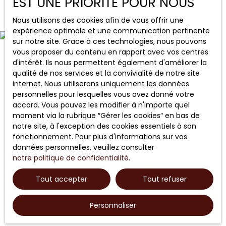
EST UNE PRIORITÉ POUR NOUS
disponible ! Le bien est
composé comme suit
Nous utilisons des cookies afin de vous offrir une
: - Une entrée
expérience optimale et une communication pertinente
principale donnant sur
sur notre site. Grace à ces technologies, nous pouvons
la cage d'escalier qui
vous proposer du contenu en rapport avec vos centres
permet d'accéder aux
d'intérêt. Ils nous permettent également d'améliorer la
2 appartements
qualité de nos services et la convivialité de notre site
indépendants et au
internet. Nous utiliserons uniquement les données
sous-sol aménagé Au
personnelles pour lesquelles vous avez donné votre
RDC, un premier
accord. Vous pouvez les modifier à n'importe quel
appartement de 5
moment via la rubrique ″Gérer les cookies″ en bas de
pièces comprenant : -
notre site, à l'exception des cookies essentiels à son
Un couloir - Une
fonctionnement. Pour plus d'informations sur vos
cuisine aménagée et
données personnelles, veuillez consulter
équipée, ouverte sur
notre politique de confidentialité
.
une véranda chauffée
et isolée pouvant
Tout accepter
Tout refuser
accueillir une salle à
manger avec accès
Personnaliser
direct à la cour pavée
et au jardin par un