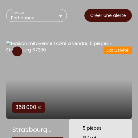
Trier par
Créer une alerte
Pertinence
Exclusivité
368 000
€
5
pièces
Strasbourg
137
m²