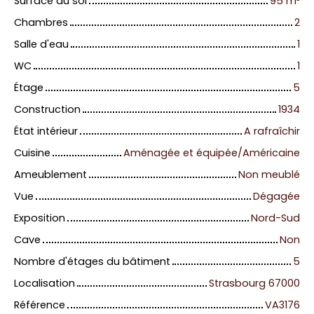
Surface au sol
95
m²
Chambres
2
Salle d'eau
1
WC
1
Étage
5
Construction
1934
État intérieur
A rafraîchir
Cuisine
Aménagée et équipée/Américaine
Ameublement
Non meublé
Vue
Dégagée
Exposition
Nord-Sud
Cave
Non
Nombre d'étages du bâtiment
5
Localisation
Strasbourg 67000
Référence
VA3176