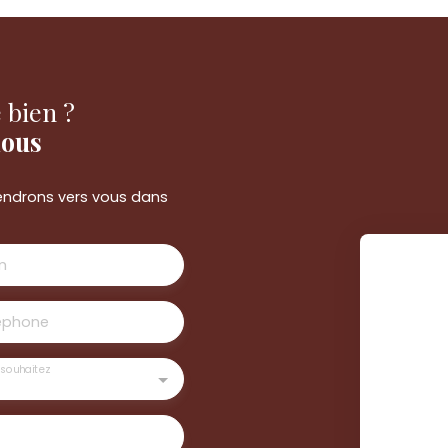
 bien ?
nous
viendrons vers vous dans
m
éphone
souhaitez