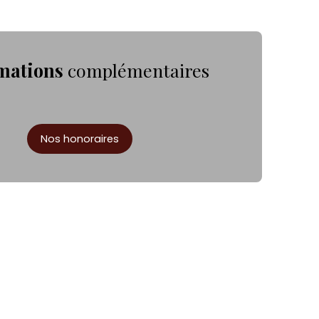
mations
complémentaires
Nos honoraires