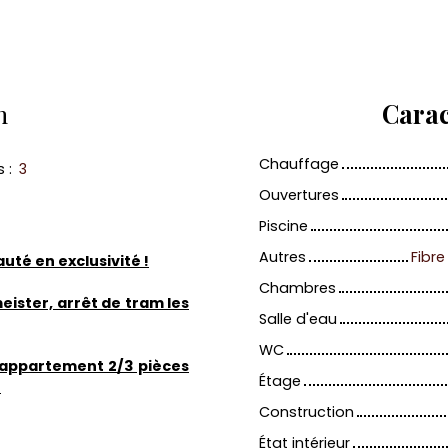
n
Carac
Chauffage
s
:
3
Ouvertures
Piscine
Autres
Fibre
té en exclusivité !
Chambres
ister, arrêt de tram les
Salle d'eau
WC
 appartement 2/3 pièces
Étage
!
Construction
État intérieur