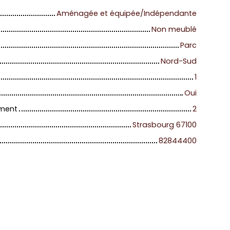
Aménagée et équipée/Indépendante
Non meublé
Parc
Nord-Sud
1
Oui
iment
2
Strasbourg 67100
82844400