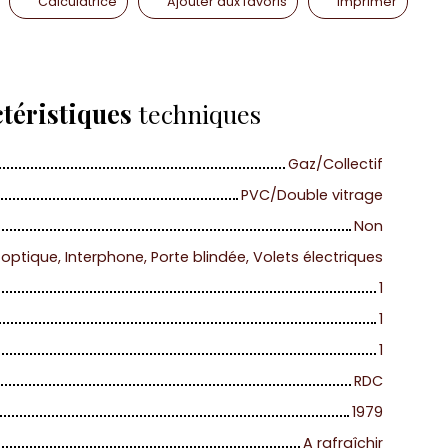
Calculatrice
Ajouter aux favoris
Imprimer
téristiques
techniques
Gaz/Collectif
PVC/Double vitrage
Non
 optique, Interphone, Porte blindée, Volets électriques
1
1
1
RDC
1979
A rafraîchir