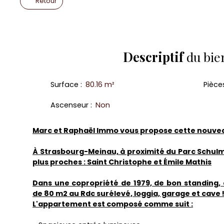
Retour
Descriptif
du bie
Surface
:
80.16
m²
Pièce
Ascenseur
:
Non
Marc et Raphaël Immo vous propose cette nouveau
À Strasbourg-Meinau, à proximité du Parc Schulme
plus proches : Saint Christophe et Émile Mathis
Dans une copropriété de 1979, de bon standing,
de 80 m2 au Rdc surélevé, loggia, garage et cave 
L'appartement est composé comme suit :