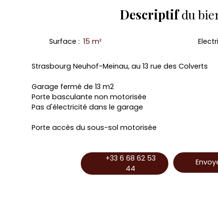
Descriptif
du bie
Surface
:
15
m²
Electr
Strasbourg Neuhof-Meinau, au 13 rue des Colverts
Garage fermé de 13 m2
Porte basculante non motorisée
Pas d'électricité dans le garage
Porte accès du sous-sol motorisée
+33 6 68 62 53
Envoye
44