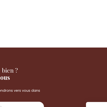
 bien ?
nous
viendrons vers vous dans
m