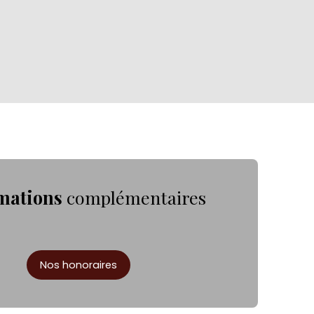
mations
complémentaires
Nos honoraires