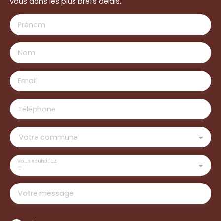
vous dans les plus brefs délais.
Prénom
Nom
Email
Téléphone
Votre commune
Vous souhaitez
-
Votre message