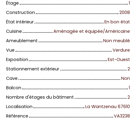
Étage
1
Construction
2008
État intérieur
En bon état
Cuisine
Aménagée et équipée/Américaine
Ameublement
Non meublé
Vue
Verdure
Exposition
Est-Ouest
Stationnement extérieur
2
Cave
Non
Balcon
1
Nombre d'étages du bâtiment
2
Localisation
La Wantzenau 67610
Référence
VA3238