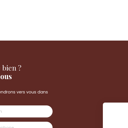
 bien ?
nous
viendrons vers vous dans
m
éphone