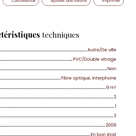
Calculatrice
Ajouter aux favoris
Imprimer
téristiques
techniques
Autre/De ville
PVC/Double vitrage
Non
Fibre optique, Interphone
9
m²
2
1
3
2009
En bon état