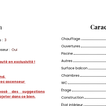
n
Carac
Chauffage
s
:
3
Ouvertures
nseur
:
Oui
Piscine
Autres
té en exclusivité !
Surface balcon
Chambres
and,
vec ascenseur
WC
Étage
osé des suggestions
jeter dans ce bien.
Construction
État intérieur