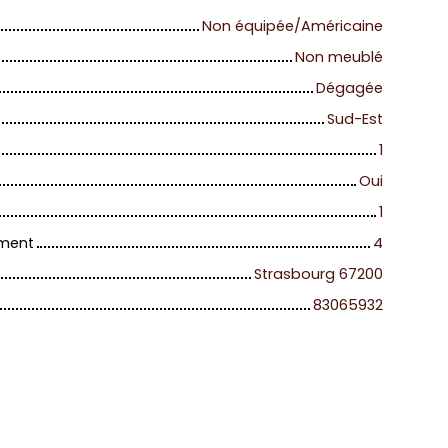
Non équipée/Américaine
Non meublé
Dégagée
Sud-Est
1
Oui
1
iment
4
Strasbourg 67200
83065932