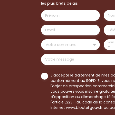
les plus brefs délais.
Prénom
No
Email
Tél
Vous 
Votre commune
-
Votre message
J'accepte le traitement de mes d
conformément au RGPD. Si vous ne
l'objet de prospection commercial
vous pouvez vous inscrire gratuitem
d'opposition au démarchage télép
l'article L223-1 du code de la cons
Internet www.bloctel.gouv.fr ou par