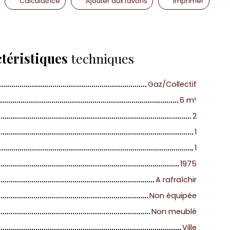
Calculatrice
Ajouter aux favoris
Imprimer
téristiques
techniques
Gaz/Collectif
6
m²
2
1
1
1975
A rafraîchir
Non équipée
Non meublé
Ville