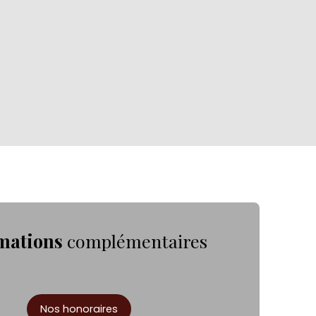
mations
complémentaires
Nos honoraires