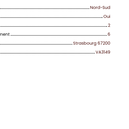
Nord-Sud
Oui
2
iment
6
Strasbourg 67200
VA3149