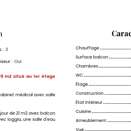
n
Carac
Chauffage
s
:
3
Surface balcon
nseur
:
Oui
Chambres
WC
9 m2 situé au 1er étage
Étage
Construction
abinet médical avec salle
État intérieur
Cuisine
éjour de 21 m2 avec balcon
vec loggia, une salle d'eau
Ameublement
Vue