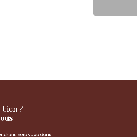
 bien ?
nous
viendrons vers vous dans