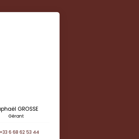
aphaël GROSSE
Gérant
+33 6 68 62 53 44